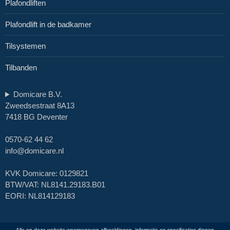
Plafondliften
Plafondlift in de badkamer
Tilsystemen
Tilbanden
Domicare B.V.
Zweedsestraat 8A13
7418 BG Deventer
0570-62 44 62
info@domicare.nl
KVK Domicare: 0129821
BTW/VAT: NL8141.29183.B01
EORI: NL814129183
Alle op deze website weergegeven afbeeldingen, informatie en specificaties dienen