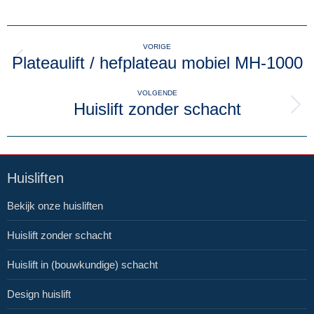
Album
VORIGE
navigatie
Plateaulift / hefplateau mobiel MH-1000
Vorig
album:
VOLGENDE
Huislift zonder schacht
Volgend
album:
Huisliften
Bekijk onze huisliften
Huislift zonder schacht
Huislift in (bouwkundige) schacht
Design huislift