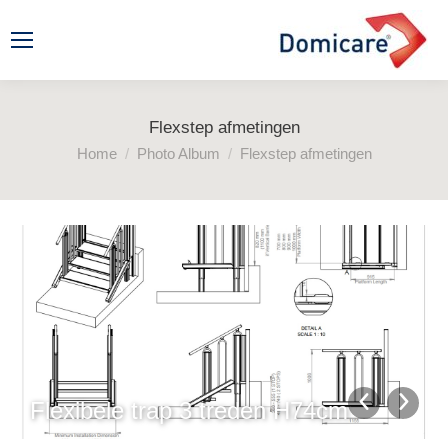
Flexstep afmetingen
Je bent hier:
Home
Photo Album
Flexstep afmetingen
Flexibele trap 3 treden H74cm