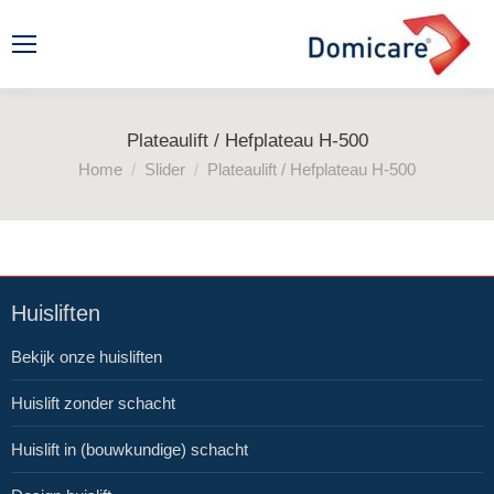
Plateaulift / Hefplateau H-500
Je bent hier:
Home
Slider
Plateaulift / Hefplateau H-500
Huisliften
Bekijk onze huisliften
Huislift zonder schacht
Huislift in (bouwkundige) schacht