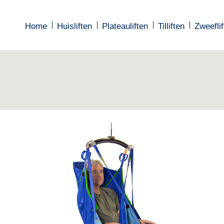
Home
Home
Huisliften
Huisliften
Plateauliften
Plateauliften
Tilliften
Tilliften
Zweeflif
Zweeflif