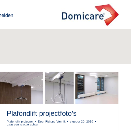
melden
melden
Plafondlift projectfoto’s
Plafondlift projecten
Door
Richard Vennik
oktober 20, 2019
Laat een reactie achter