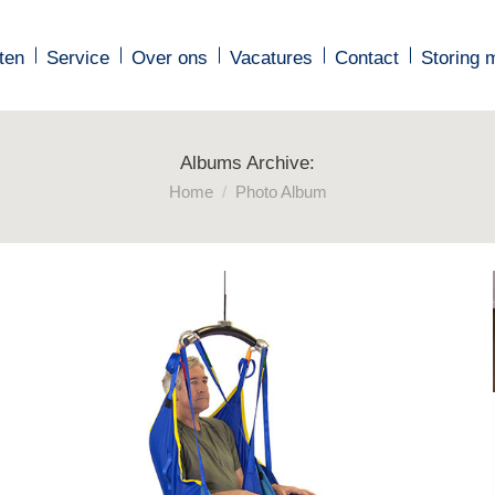
ten
ten
Service
Service
Over ons
Over ons
Vacatures
Vacatures
Contact
Contact
Storing 
Storing 
Albums Archive:
Je bent hier:
Home
Photo Album