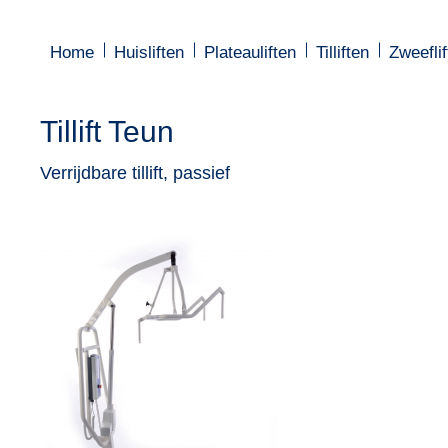
Home
Home
Huisliften
Huisliften
Plateauliften
Plateauliften
Tilliften
Tilliften
Zweeflif
Zweeflif
Tillift Teun
Je bent hier:
Verrijdbare tillift, passief