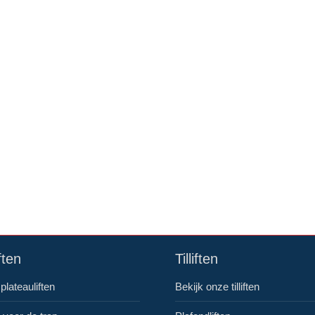
ften
Tilliften
plateauliften
Bekijk onze tilliften