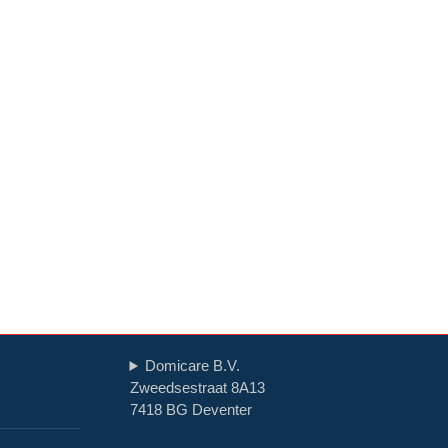
Domicare B.V.
Zweedsestraat 8A13
7418 BG Deventer