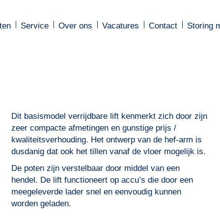
ten
ten
Service
Service
Over ons
Over ons
Vacatures
Vacatures
Contact
Contact
Storing 
Storing 
Dit basismodel verrijdbare lift kenmerkt zich door zijn
zeer compacte afmetingen en gunstige prijs /
kwaliteitsverhouding. Het ontwerp van de hef-arm is
dusdanig dat ook het tillen vanaf de vloer mogelijk is.
De poten zijn verstelbaar door middel van een
hendel. De lift functioneert op accu’s die door een
meegeleverde lader snel en eenvoudig kunnen
worden geladen.