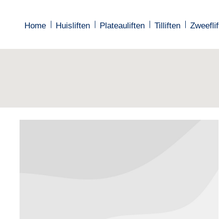
Home
Home
Huisliften
Huisliften
Plateauliften
Plateauliften
Tilliften
Tilliften
Zweeflif
Zweeflif