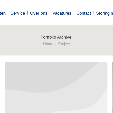
ten
ten
Service
Service
Over ons
Over ons
Vacatures
Vacatures
Contact
Contact
Storing 
Storing 
Portfolio Archive:
Je bent hier:
Home
Project