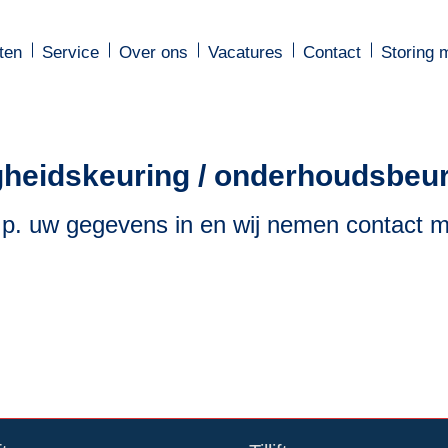
ten
ten
Service
Service
Over ons
Over ons
Vacatures
Vacatures
Contact
Contact
Storing 
Storing 
gheidskeuring / onderhoudsbeu
v.p. uw gegevens in en wij nemen contact m