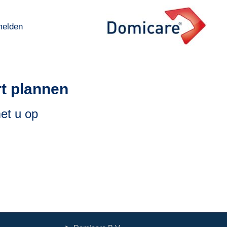
melden
melden
rt plannen
et u op