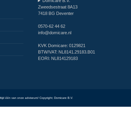
Domicare B.V.
Zweedsestraat 8A13
7418 BG Deventer
0570-62 44 62
info@domicare.nl
KVK Domicare: 0129821
BTW/VAT: NL8141.29183.B01
EORI: NL814129183
ltijd één van onze adviseurs! Copyright; Domicare B.V.