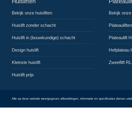
Huisliften
Plateauli
Bekijk onze huisliften
Bekijk onze 
Huislift zonder schacht
Plateaulifte
Huislift in (bouwkundige) schacht
Plateaulift 
Design huislift
Hefplateau 
Kleinste huislift
Zweeflift RL
Huislift prijs
Alle op deze website weergegeven afbeeldingen, informatie en specificaties dienen uits