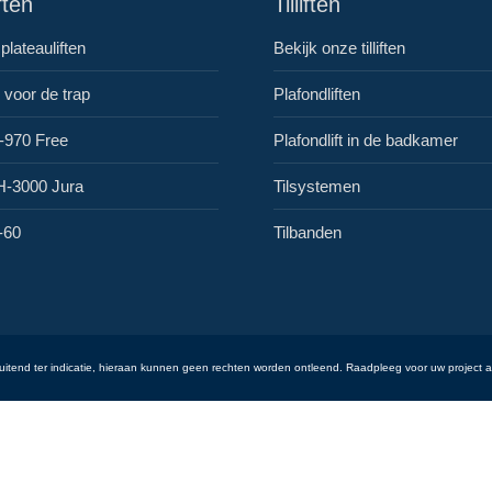
ften
Tilliften
plateauliften
Bekijk onze tilliften
n voor de trap
Plafondliften
H-970 Free
Plafondlift in de badkamer
H-3000 Jura
Tilsystemen
-60
Tilbanden
luitend ter indicatie, hieraan kunnen geen rechten worden ontleend. Raadpleeg voor uw project a