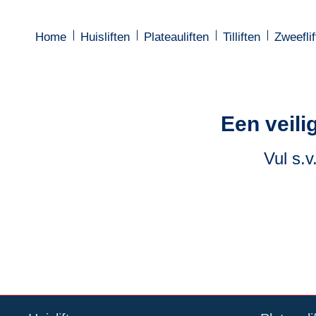
Home
Home
Huisliften
Huisliften
Plateauliften
Plateauliften
Tilliften
Tilliften
Zweeflif
Zweeflif
Een veili
Vul s.